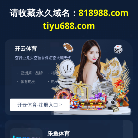
leyu
新闻动态
木兰亮相俄罗斯顶尖医学赛场，天堰携手战略同
盟共拓东欧市场