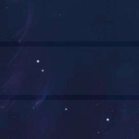
试）
产品尺寸(mm)