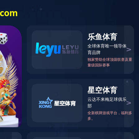
Language
关于我们
查看其他分类
实训中心管理系统 1.0
Y8088丨NO.8088.1(考试管理)丨NO.TY8088.2(课
Y8088.3（开放实验室）丨NO.TY8088.4（电子考