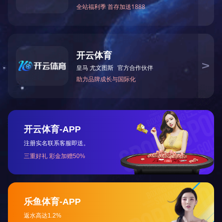
上一篇：
1+X 考核管理系统
下一篇：
随时考评智能化管理平台
让真实触手可及
TELLYES VIRTUALLY REAL
股票代码 ：
833047
地址：天津市华苑产业区海泰西路18号西6-A座2F、3F
邮编：300384
电话：4006-355-510
022-83711066