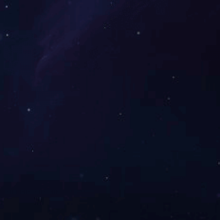
18号西6-A座2F、3F