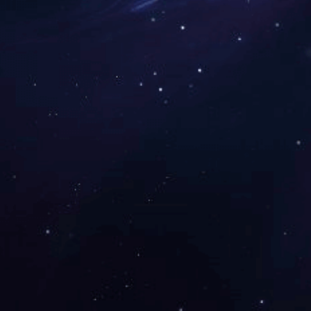
上一篇：
宫内发育示教模型
下一篇：
分娩机转示教平台2.0
地址：天津市华苑产业区海泰西路
邮编：300384
让真实触手可及
电话：4006-355-510
TELLYES VIRTUALLY REAL
022-83711066
传真：022-83711065
股票代码 ：
833047
Email：tellyes@gogglepae.com