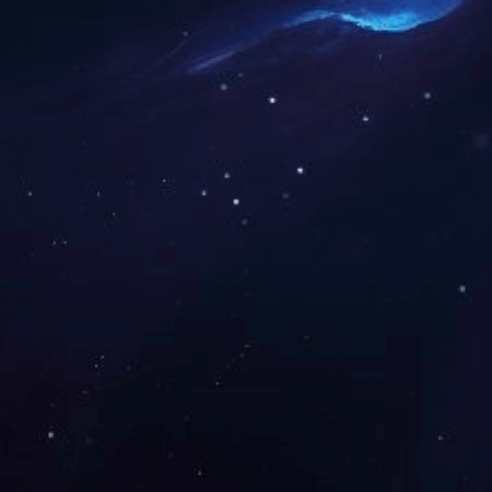
上一篇：
宫内发育示教模型
下一篇：
外阴撕裂缝合平台2.0
地址：天津市华苑产业区海泰西路
邮编：300384
让真实触手可及
电话：4006-355-510