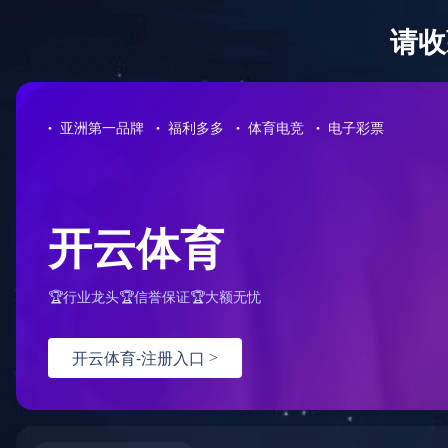
leyu
LEYU-乐鱼（中国）官方网站_LE
产品中心