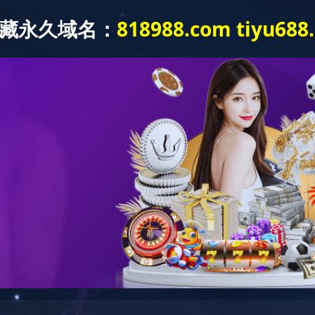
YU.COM
产品中心
技能中心规划设计
LEYU
战略合作
科普基地
产品型号
NO.T
宫）丨NO.TY1